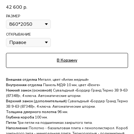
42 600
р.
РАЗМЕР
ОТКРЫВАНИЕ
В Корзину
Внешняя отделка
Металл, цвет «Антик медный»
Внутренняя отделка
Панель МДФ 10 мм, цвет «Венге»
Нижний замок (основной)
Сувальдный «Бордер Гранд Термо 3В 9-6Э
(87348)», 4 ключа. Автоматические шторки.
Верхний замок (дополнительный)
Сувальдный «Бордер Гранд Термо
3В 9-6Э (87348)», 4 ключа. Автоматические шторки.
Толщина дверного полотна
96 мм.
Глубина короба
100 мм.
Петли
Три петли на подшипниках закрытого типа.
Наполнение
Полотно - базальтовая плита + пенополистирол. Короб
закрытого типа - минеральная плита. Терморазрыв - полиамидный