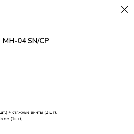
N MH-04 SN/CP
шт.) + стяжные винты (2 шт),
5 мм (1шт),