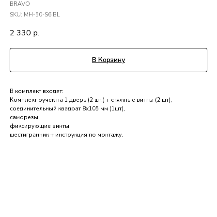
BRAVO
SKU:
MH-50-S6 BL
2 330
р.
В Корзину
В комплект входят:
Комплект ручек на 1 дверь (2 шт.) + стяжные винты (2 шт),
соединительный квадрат 8x105 мм (1шт),
саморезы,
фиксирующие винты,
шестигранник + инструкция по монтажу.