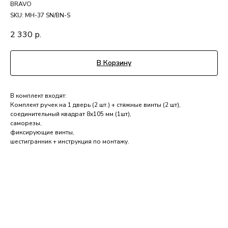
BRAVO
SKU:
MH-37 SN/BN-S
2 330
р.
В Корзину
В комплект входят:
Комплект ручек на 1 дверь (2 шт.) + стяжные винты (2 шт),
соединительный квадрат 8x105 мм (1шт),
саморезы,
фиксирующие винты,
шестигранник + инструкция по монтажу.