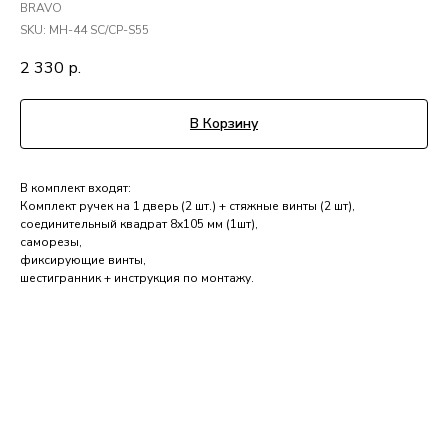
BRAVO
SKU:
MH-44 SC/CP-S55
2 330
р.
В Корзину
В комплект входят:
Комплект ручек на 1 дверь (2 шт.) + стяжные винты (2 шт),
соединительный квадрат 8x105 мм (1шт),
саморезы,
фиксирующие винты,
шестигранник + инструкция по монтажу.