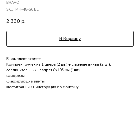
BRAVO
SKU:
MH-48-S6 BL
2 330
р.
В Корзину
В комплект входят:
Комплект ручек на 1 дверь (2 шт.) + стяжные винты (2 шт),
соединительный квадрат 8x105 мм (1шт),
саморезы,
фиксирующие винты,
шестигранник + инструкция по монтажу.