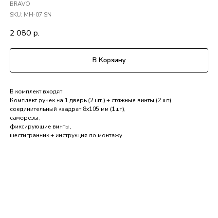
BRAVO
SKU:
MH-07 SN
2 080
р.
В Корзину
В комплект входят:
Комплект ручек на 1 дверь (2 шт.) + стяжные винты (2 шт),
соединительный квадрат 8x105 мм (1шт),
саморезы,
фиксирующие винты,
шестигранник + инструкция по монтажу.