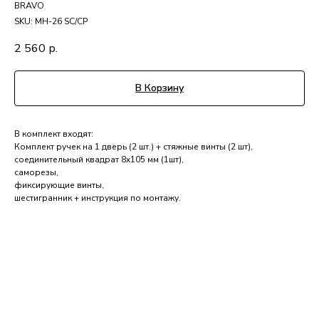
BRAVO
SKU:
MH-26 SC/CP
2 560
р.
В Корзину
В комплект входят:
Комплект ручек на 1 дверь (2 шт.) + стяжные винты (2 шт),
соединительный квадрат 8x105 мм (1шт),
саморезы,
фиксирующие винты,
шестигранник + инструкция по монтажу.