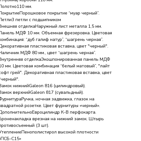
Полотно110 мм.
ПокрытиеПорошковое покрытие “муар черный”.
Петли3 петли с подшипником
Внешняя отделкаНаружный лист металла 1,5 мм.
Панель МДФ 10 мм. Объемная фрезеровка. Цветовая
комбинация: “дуб галиф натур”, “шагрень черная”.
Декоративная пластиковая вставка, цвет "черный".
Наличник МДФ 80 мм., цвет “шагрень черная”.
Внутренняя отделкаЭкошпонированная панель МДФ
10 мм. Цветовая комбинация “белый матовый”, "лайт
софт грей". Декоративная пластиковая вставка, цвет
"черный".
Замок нижнийGaleon 816 (цилиндровый).
Замок верхнийGaleon 817 (сувальдный).
ФурнитураРучка, ночная задвижка, глазок на
квадратной розетке. Цвет фурнитуры «черный».
ДополнительноЕвроцилиндр К-В перфокарта.
Броненакладка врезная на нижний замок. Штырь
противосъемный (3 шт).
УтеплениеПенополистирол высокой плотности
«ПСБ-С15»