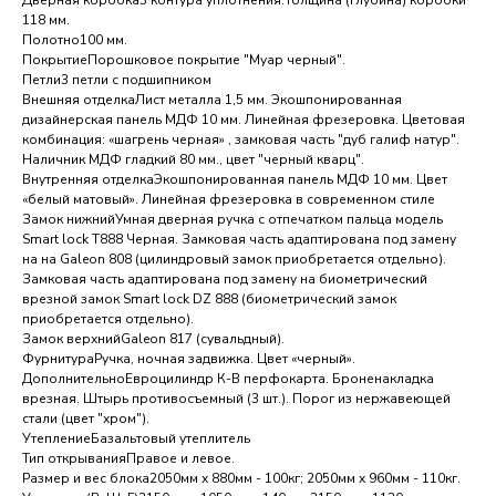
Дверная коробка3 контура уплотнения.Толщина (глубина) коробки
118 мм.
Полотно100 мм.
ПокрытиеПорошковое покрытие "Муар черный".
Петли3 петли с подшипником
Внешняя отделкаЛист металла 1,5 мм. Экошпонированная
дизайнерская панель МДФ 10 мм. Линейная фрезеровка. Цветовая
комбинация: «шагрень черная» , замковая часть "дуб галиф натур".
Наличник МДФ гладкий 80 мм., цвет "черный кварц".
Внутренняя отделкаЭкошпонированная панель МДФ 10 мм. Цвет
«белый матовый». Линейная фрезеровка в современном стиле
Замок нижнийУмная дверная ручка с отпечатком пальца модель
Smart lock T888 Черная. Замковая часть адаптирована под замену
на на Galeon 808 (цилиндровый замок приобретается отдельно).
Замковая часть адаптирована под замену на биометрический
врезной замок Smart lock DZ 888 (биометрический замок
приобретается отдельно).
Замок верхнийGaleon 817 (сувальдный).
ФурнитураРучка, ночная задвижка. Цвет «черный».
ДополнительноЕвроцилиндр К-В перфокарта. Броненакладка
врезная. Штырь противосъемный (3 шт.). Порог из нержавеющей
стали (цвет "хром").
УтеплениеБазальтовый утеплитель
Тип открыванияПравое и левое.
Размер и вес блока2050мм х 880мм - 100кг; 2050мм х 960мм - 110кг.