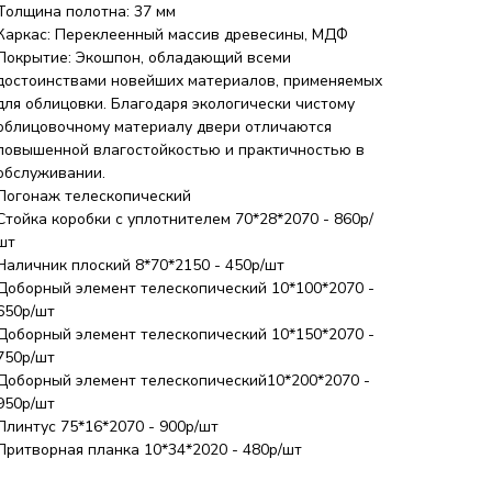
Толщина полотна: 37 мм
Каркас: Переклеенный массив древесины, МДФ
Покрытие: Экошпон, обладающий всеми
достоинствами новейших материалов, применяемых
для облицовки. Благодаря экологически чистому
облицовочному материалу двери отличаются
повышенной влагостойкостью и практичностью в
обслуживании.
Погонаж телескопический
Стойка коробки с уплотнителем 70*28*2070 - 860р/
шт
Наличник плоский 8*70*2150 - 450р/шт
Доборный элемент телескопический 10*100*2070 -
650р/шт
Доборный элемент телескопический 10*150*2070 -
750р/шт
Доборный элемент телескопический10*200*2070 -
950р/шт
Плинтус 75*16*2070 - 900р/шт
Притворная планка 10*34*2020 - 480р/шт