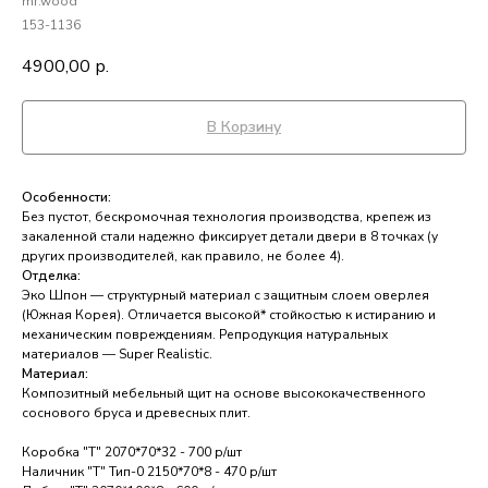
mr.wood
153-1136
4900,00
р.
В Корзину
Особенности:
Без пустот, бескромочная технология производства, крепеж из
закаленной стали надежно фиксирует детали двери в 8 точках (у
других производителей, как правило, не более 4).
Отделка:
Эко Шпон — структурный материал с защитным слоем оверлея
(Южная Корея). Отличается высокой* стойкостью к истиранию и
механическим повреждениям. Репродукция натуральных
материалов — Super Realistic.
Материал:
Композитный мебельный щит на основе высококачественного
соснового бруса и древесных плит.
Коробка "Т" 2070*70*32 - 700 р/шт
Наличник "Т" Тип-0 2150*70*8 - 470 р/шт