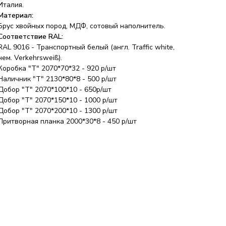
Италия.
Материал:
Брус хвойных пород, МДФ, сотовый наполнитель.
Соответствие RAL:
RAL 9016 - Транспортный белый (англ. Traffic white,
нем. Verkehrsweiß).
Коробка "Т" 2070*70*32 - 920 р/шт
Наличник "Т" 2130*80*8 - 500 р/шт
Добор "Т" 2070*100*10 - 650р/шт
Добор "Т" 2070*150*10 - 1000 р/шт
Добор "Т" 2070*200*10 - 1300 р/шт
Притворная планка 2000*30*8 - 450 р/шт