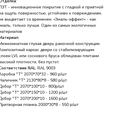
Отделка:
ПЭТ - инновационное покрытие c гладкой и приятной
на ощупь поверхностью, устойчиво к повреждениям,
не выцветает со временем. «Эмаль-эффект» - как
эмаль, только лучше. Один из самых экологичных
материалов
Материал:
Межкомнатная глухая дверь рамочной конструкции.
Композитный каркас двери со стабилизирующим
слоем LVL или соснового бруса облицован плитами
высокой плотности, без пустот.
Соответствие RAL:
RAL 9003
Коробка "Т" 2070*70*32 - 960 р/шт
Наличник "Т" 2130*80*8 - 580 р/шт
Добор "Т" 2070*100*10 - 800р/шт
Добор "Т" 2070*150*10 - 1200 р/шт
Добор "Т" 2070*200*10 - 1600 р/шт
Притворная планка 2000*30*8 - 550 р/шт