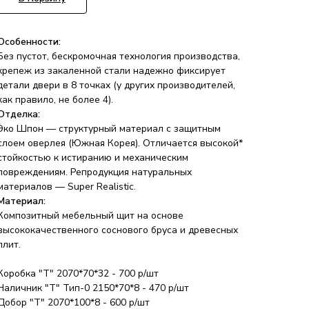
Особенности:
Без пустот, бескромочная технология производства,
крепеж из закаленной стали надежно фиксирует
детали двери в 8 точках (у других производителей,
как правило, не более 4).
Отделка:
Эко Шпон — структурный материал с защитным
слоем оверлея (Южная Корея). Отличается высокой*
стойкостью к истиранию и механическим
повреждениям. Репродукция натуральных
материалов — Super Realistic.
Материал:
Композитный мебельный щит на основе
высококачественного соснового бруса и древесных
плит.
Коробка "Т" 2070*70*32 - 700 р/шт
Наличник "Т" Тип-0 2150*70*8 - 470 р/шт
Добор "Т" 2070*100*8 - 600 р/шт