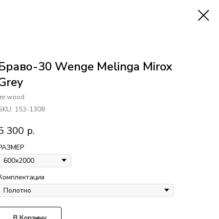
Браво-30 Wenge Melinga Mirox
Grey
mr.wood
SKU:
153-1308
5 300
р.
РАЗМЕР
Комплектация
В Корзину