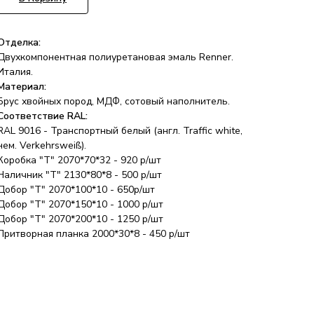
Отделка:
Двухкомпонентная полиуретановая эмаль Renner.
Италия.
Материал:
Брус хвойных пород, МДФ, сотовый наполнитель.
Соответствие RAL:
RAL 9016 - Транспортный белый (англ. Traffic white,
нем. Verkehrsweiß).
Коробка "Т" 2070*70*32 - 920 р/шт
Наличник "Т" 2130*80*8 - 500 р/шт
Добор "Т" 2070*100*10 - 650р/шт
Добор "Т" 2070*150*10 - 1000 р/шт
Добор "Т" 2070*200*10 - 1250 р/шт
Притворная планка 2000*30*8 - 450 р/шт