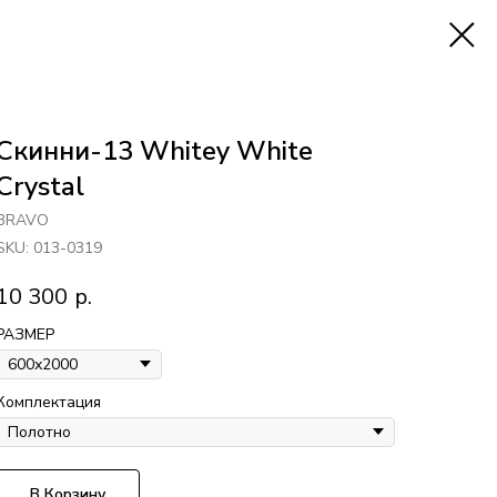
Скинни-13 Whitey White
Сrystal
BRAVO
SKU:
013-0319
10 300
р.
РАЗМЕР
Комплектация
В Корзину