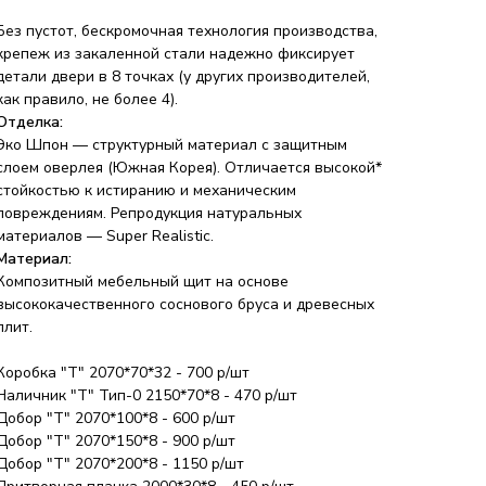
Без пустот, бескромочная технология производства,
крепеж из закаленной стали надежно фиксирует
детали двери в 8 точках (у других производителей,
как правило, не более 4).
Отделка:
Эко Шпон — структурный материал с защитным
слоем оверлея (Южная Корея). Отличается высокой*
стойкостью к истиранию и механическим
повреждениям. Репродукция натуральных
материалов — Super Realistic.
Материал:
Композитный мебельный щит на основе
высококачественного соснового бруса и древесных
плит.
Коробка "Т" 2070*70*32 - 700 р/шт
Наличник "Т" Тип-0 2150*70*8 - 470 р/шт
Добор "Т" 2070*100*8 - 600 р/шт
Добор "Т" 2070*150*8 - 900 р/шт
Добор "Т" 2070*200*8 - 1150 р/шт