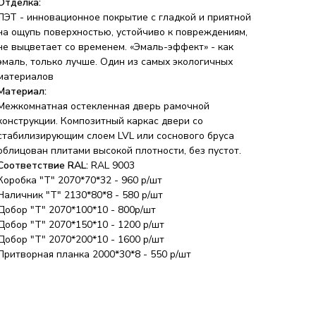
Отделка:
ПЭТ - инновационное покрытие c гладкой и приятной
на ощупь поверхностью, устойчиво к повреждениям,
не выцветает со временем. «Эмаль-эффект» - как
эмаль, только лучше. Один из самых экологичных
материалов
Материал:
Межкомнатная остекленная дверь рамочной
конструкции. Композитный каркас двери со
стабилизирующим слоем LVL или соснового бруса
облицован плитами высокой плотности, без пустот.
Соответствие RAL:
RAL 9003
Коробка "Т" 2070*70*32 - 960 р/шт
Наличник "Т" 2130*80*8 - 580 р/шт
Добор "Т" 2070*100*10 - 800р/шт
Добор "Т" 2070*150*10 - 1200 р/шт
Добор "Т" 2070*200*10 - 1600 р/шт
Притворная планка 2000*30*8 - 550 р/шт