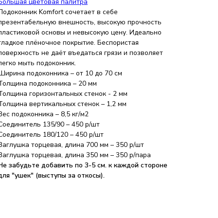
Большая цветовая палитра
Подоконник Komfort сочетает в себе
презентабельную внешность, высокую прочность
пластиковой основы и невысокую цену. Идеально
гладкое плёночное покрытие. Беспористая
поверхность не даёт въедаться грязи и позволяет
легко мыть подоконник.
Ширина подоконника – от 10 до 70 см
Толщина подоконника – 20 мм
Толщина горизонтальных стенок - 2 мм
Толщина вертикальных стенок – 1,2 мм
Вес подоконника – 8,5 кг/м2
Соединитель 135/90 – 450 р/шт
Соединитель 180/120 – 450 р/шт
Заглушка торцевая, длина 700 мм – 350 р/шт
Заглушка торцевая, длина 350 мм – 350 р/пара
Не забудьте добавить по 3-5 см. к каждой стороне
для "ушек" (выступы за откосы).