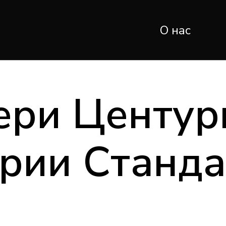
О нас
ери Центур
ерии Станда