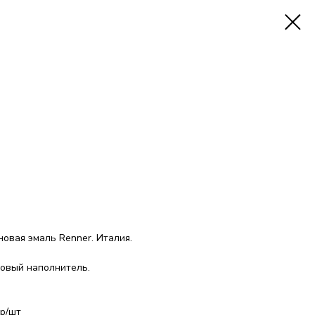
овая эмаль Renner. Италия.
товый наполнитель.
 р/шт