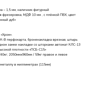
м
а – 1,5 мм, наличник фигурный
 фрезеровка, МДФ 10 мм , с плёнкой ПВХ, цвет
енный дуб»
 «Хром».
К-В перфокарта, броненакладка врезная, штырь
ьдном замке накладки со шторками автомат КЛС-13
ысокой плотности «ПСБ-С15»
40кг; 2050ммх960мм / 59кг правое и левое
 металлу в миллиметрах (115мм)